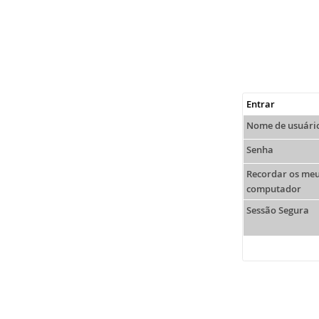
Entrar
Nome de usuári
Senha
Recordar os meu
computador
Sessão Segura